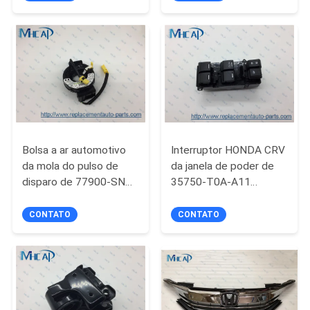
do Motor
DO
SITE
PRIVACY
POLICY
Bolsa a ar automotivo
Interruptor HONDA CRV
da mola do pulso de
da janela de poder de
disparo de 77900-SNA-
35750-T0A-A11
K02 77900-SNA-K52
35750-T0A-A01 auto
para Honda Civic
CONTATO
CONTATO