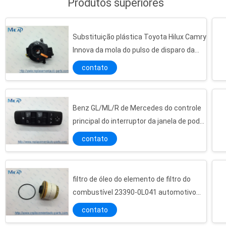
Produtos superiores
Substituição plástica Toyota Hilux Camry
Innova da mola do pulso de disparo da
bolsa a ar 84306-0K050
contato
Benz GL/ML/R de Mercedes do controle
principal do interruptor da janela de poder
- classe 2518300290 A2518300290
contato
filtro de óleo do elemento de filtro do
combustível 23390-0L041 automotivo
para o recolhimento Lexus de Toyota
contato
Hilux III