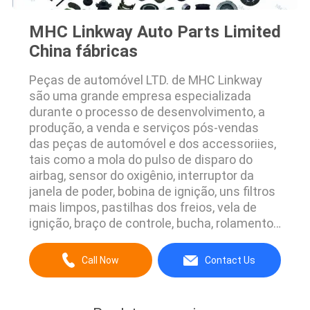
MHC Linkway Auto Parts Limited
China fábricas
Peças de automóvel LTD. de MHC Linkway
são uma grande empresa especializada
durante o processo de desenvolvimento, a
produção, a venda e serviços pós-vendas
das peças de automóvel e dos accessoriies,
tais como a mola do pulso de disparo do
airbag, sensor do oxigênio, interruptor da
janela de poder, bobina de ignição, uns filtros
mais limpos, pastilhas dos freios, vela de
ignição, braço de controle, bucha, rolamento
de roda, jogo do sincronismo, e assim por
diante. Nossos produtos são cabidos
Call Now
Contact Us
principalmente para automóveis de
passageiros, como TOYOTA, HONDA,
NISSAN, MITSUBISHI, HYUNDAI, KIA, ...