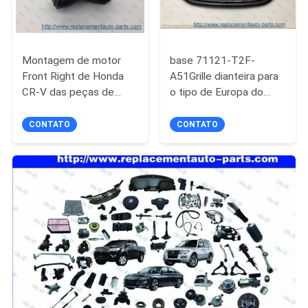
Montagem de motor
base 71121-T2F-
Front Right de Honda
A51Grille dianteira para
CR-V das peças de
o tipo de Europa do
automóvel 51395-SWA-
americano de Honda
A01
Accord 2017 EUA
CONTATO
CONTATO