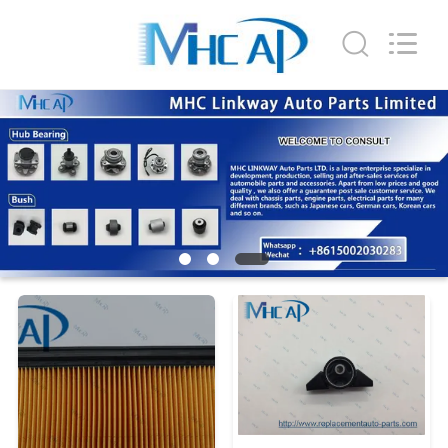
MHC
Linkway
Auto
Parts
Limited.
All
Rights
CASA
Reserved.
PRODUTOS
SOBRE
NÓS
EXCURSÃO
DA
FÁBRICA