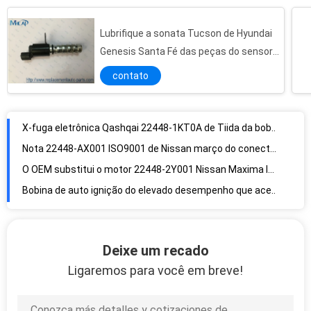
Lubrifique a sonata Tucson de Hyundai
Da direita para a esquerda tampas dianteiras da luz de névoa para carros BMW 1' E81 E87 E87LCI E88 E83 E84
Genesis Santa Fé das peças do sensor
X-fuga eletrônica Qashqai 22448-1KT0A de Tiida da bobina de auto ignição da substituição
da válvula de controle 24355-2G500 do
contato
Nota 22448-AX001 ISO9001 de Nissan março do conector da bobina de auto ignição de 3 fios
fluxo
O OEM substitui o motor 22448-2Y001 Nissan Maxima Infiniti da bobina de auto ignição
Bobina de auto ignição do elevado desempenho que acende 22448-4M500 3 o padrão dos pinos OE
Reparo a rendimento elevado Daihatsu Mira Sirion 90048-52125 da bobina de auto ignição
Peças da bobina de auto ignição do poder superior, padrão do OEM da bobina do motor de automóveis 90919-02218
Verso de alta tensão Prius Yaris do eco da substituição 90919-02229 Toyota da bobina de auto ignição
Bobina de auto ignição 90919-02230 do motor 12V para o Toyota Land Cruiser Lexus
90919-02266 conjunto de bobina da auto ignição, bobina de ignição de 4 fios no carro
Deixe um recado
A bobina de ignição direta automotivo Toyota Avensis Land Cruiser Lexus É 90919-A2006
Ligaremos para você em breve!
Precipitação automotivo 19070-B1020 de Toyota Vios Avanza da bobina de ignição da substituição
Bloco automotivo da bobina de ignição de 4 pinos/bobina de ignição eletrônica 90919-02221