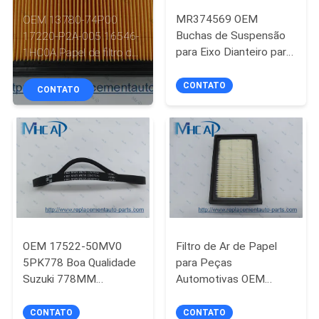
CONTROLE
MR374569 OEM
OEM 13780-74P00
DA
Buchas de Suspensão
17220-P2A-005 16546-
para Eixo Dianteiro para
1HC0A Papel de filtro de
QUALIDADE
Mitsubishi
ar para automóveis,
elemento de filtro de ar
CONTATO
CONTATO
ENTRE
para motores Para
Suzuki Honda Nissan
EM
CONTATO
CONOSCO
PEÇA
UMAS
OEM 17522-50MV0
Filtro de Ar de Papel
5PK778 Boa Qualidade
para Peças
CITAÇÕES
Suzuki 778MM
Automotivas OEM
Autopeças Cintos
17801-21060,
MAPA
Elemento de Filtro de Ar
CONTATO
CONTATO