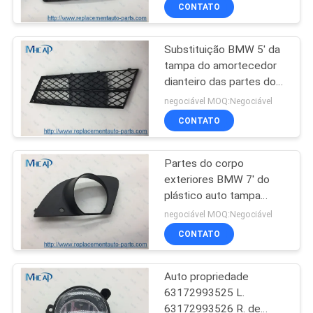
substituição do OEM
CONTROLE
CONTATO
DA
Substituição BMW 5' da
QUALIDADE
78
tampa do amortecedor
dianteiro das partes do
Mola automotivo do
ENTRE
corpo do carro do OEM
negociável MOQ:Negociável
pulso de disparo
auto E60LCI E61LCI
EM
CONTATO
CONTATO
Partes do corpo
CONOSCO
exteriores BMW 7' do
plástico auto tampa
117
automotivo da lâmpada
PEÇA
negociável MOQ:Negociável
da névoa de E65 E66
Bobina de auto
CONTATO
UMAS
E67
CITAÇÕES
ignição
Auto propriedade
63172993525 L.
MAPA
63172993526 R. de