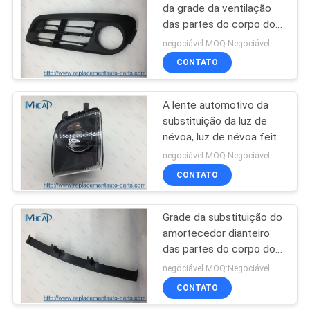
da grade da ventilação
das partes do corpo do
82
veículo 51117331731
negociável MOQ:Negociável
51117331732
CONTATO
Auto filtro de ar
A lente automotivo da
substituição da luz de
névoa, luz de névoa feita
sob encomenda cobre a
negociável MOQ:Negociável
parte dianteira
CONTATO
114
filtros de óleo de
Grade da substituição do
amortecedor dianteiro
auto
das partes do corpo do
tipo da substituição a
negociável MOQ:Negociável
auto guarda
CONTATO
51117033702