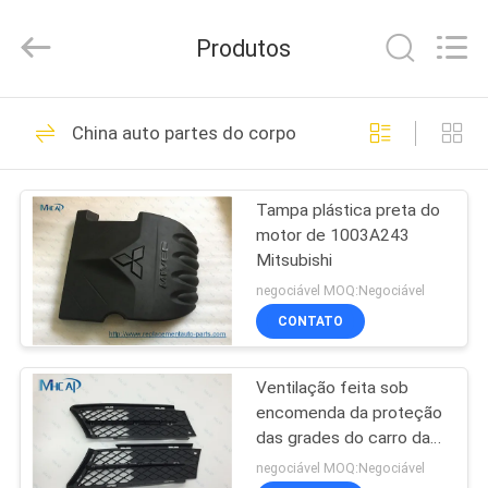
MHC
Linkway
Auto
Produtos
Parts
Limited.
All
Rights
CASA
Reserved.
108
China auto partes do corpo
Auto sensor do
PRODUTOS
oxigênio
Tampa plástica preta do
motor de 1003A243
SOBRE
Mitsubishi
NÓS
negociável MOQ:Negociável
CONTATO
72
EXCURSÃO
Auto interruptor da
Ventilação feita sob
DA
encomenda da proteção
FÁBRICA
janela de poder
das grades do carro das
auto partes do corpo da
negociável MOQ:Negociável