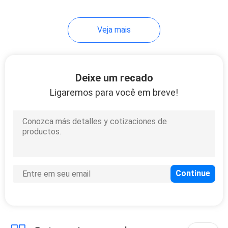
50
Veja mais
Auto pastilhas dos
travões
Deixe um recado
Ligaremos para você em breve!
323
Peças do sensor