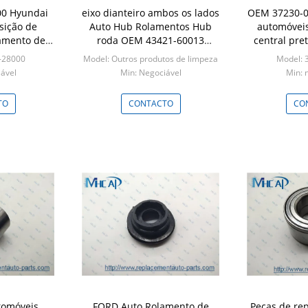
0 Hyundai
eixo dianteiro ambos os lados
OEM 37230-0
sição de
Auto Hub Rolamentos Hub
automóveis
amento de
roda OEM 43421-60013
central pr
embreagem
973393
H
-28000
Model: Outros produtos de limpeza
Model: 
ável
Min: Negociável
Min: 
TO
CONTACTO
CO
tomóveis
FORD Auto Rolamento de
Peças de re