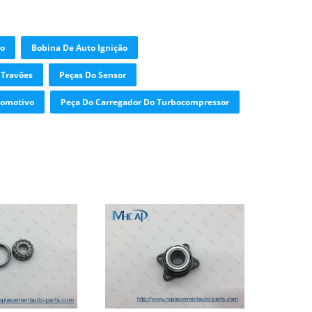
ro
Bobina De Auto Ignição
 Travões
Peças Do Sensor
tomotivo
Peça Do Carregador Do Turbocompressor