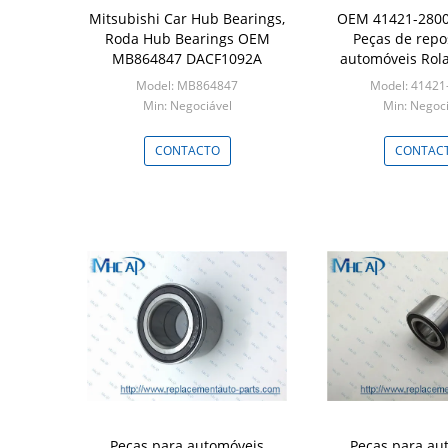
Mitsubishi Car Hub Bearings,
OEM 41421-2800
Roda Hub Bearings OEM
Peças de repo
MB864847 DACF1092A
automóveis Rol
libertação da 
Model: MB864847
Model: 41421
Min: Negociável
Min: Negoci
CONTACTO
CONTAC
Peças para automóveis
Peças para au