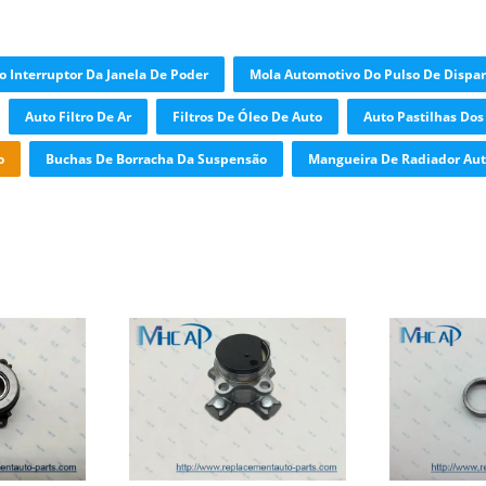
o Interruptor Da Janela De Poder
Mola Automotivo Do Pulso De Dispa
Auto Filtro De Ar
Filtros De Óleo De Auto
Auto Pastilhas Dos
o
Buchas De Borracha Da Suspensão
Mangueira De Radiador Au