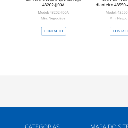
43202-JJ00A
dianteiro 43550
TOYOTA AURIS
Model: 43202-JJ00A
Model: 43550
Min: Negociável
Min: Negoci
CONTACTO
CONTAC
CATEGORIAS
MAPA DO SIT