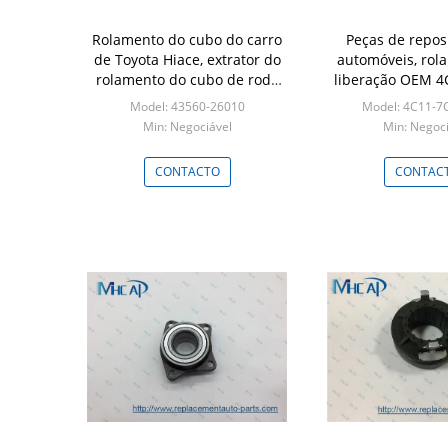
Rolamento do cubo do carro
Peças de repos
de Toyota Hiace, extrator do
automóveis, rol
rolamento do cubo de roda
liberação OEM 4
traseira 43560-26010
AB 1468026 p
Model: 43560-26010
Model: 4C11-7
Min: Negociável
Min: Negoci
CONTACTO
CONTAC