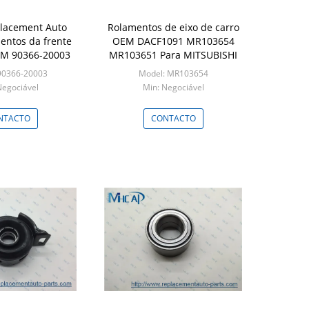
lacement Auto
Rolamentos de eixo de carro
mentos da frente
OEM DACF1091 MR103654
EM 90366-20003
MR103651 Para MITSUBISHI
90366-20003
Model: MR103654
Negociável
Min: Negociável
NTACTO
CONTACTO