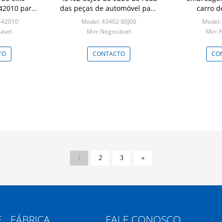
-42010 para
das peças de automóvel para
carro d
 COROLLA
SUZUKI FIAT
MN
-42010
Model: 43402-80J00
Model
ável
Min: Negociável
Min: 
TO
CONTACTO
CO
1
2
3
»
E
FÁBRICA
FALE CONOSCO