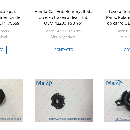
ição para
Honda Car Hub Bearing, Roda
Toyota Rep
amentos de
do eixo traseiro Bear Hub
Parts, Rola
C11-7C559-
OEM 42200-T5B-951
do carro O
ara Ford
C559-AB
Model: 42200-T5B-951
Model: 
ável
Min: Negociável
Min: 
TO
CONTACTO
CO