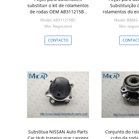
substituir o kit de rolamentos
Substituição d
de rodas OEM AB311215BC
rolamentos do eix
AB31-1215-DC
OEM BBM2-33-
Model: AB311215BC
Model: BBM2-
MAZD
Min: Negociável
Min: negoci
CONTACTO
CONTAC
Substitua NISSAN Auto Parts
Conjunto do ro
Car Hub traseiro que carrega
cubo da roda