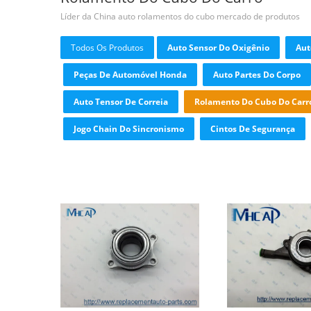
Líder da China auto rolamentos do cubo mercado de produtos
Todos Os Produtos
Auto Sensor Do Oxigênio
Aut
Peças De Automóvel Honda
Auto Partes Do Corpo
Auto Tensor De Correia
Rolamento Do Cubo Do Carr
Jogo Chain Do Sincronismo
Cintos De Segurança