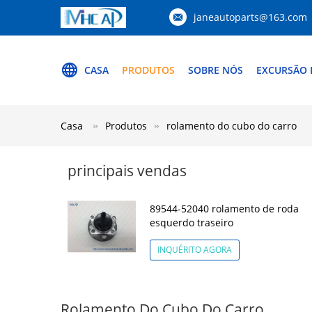
janeautoparts@163.com
CASA
PRODUTOS
SOBRE NÓS
EXCURSÃO 
Casa
Produtos
rolamento do cubo do carro
principais vendas
89544-52040 rolamento de roda
esquerdo traseiro
INQUÉRITO AGORA
Rolamento Do Cubo Do Carro