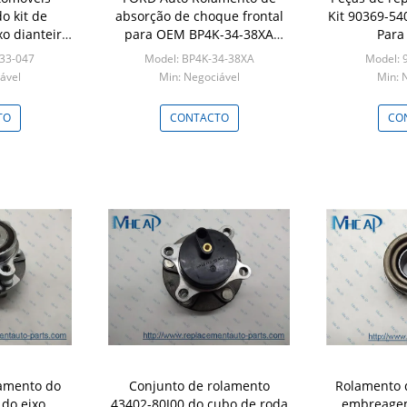
o kit de
absorção de choque frontal
Kit 90369-5
o dianteiro
para OEM BP4K-34-38XA
Para
047 Para
30666530 1223835
33-047
Model: BP4K-34-38XA
Model: 
A
ável
Min: Negociável
Min: 
TO
CONTACTO
CO
lamento do
Conjunto de rolamento
Rolamento 
 do eixo
43402-80J00 do cubo de roda
embreagem