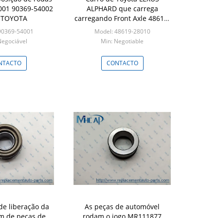
4001 90369-54002
ALPHARD que carrega
 TOYOTA
carregando Front Axle 48619-
28010
90369-54001
Model: 48619-28010
Negociável
Min: Negotiable
NTACTO
CONTACTO
de liberação da
As peças de automóvel
 de peças de
rodam o jogo MR111877