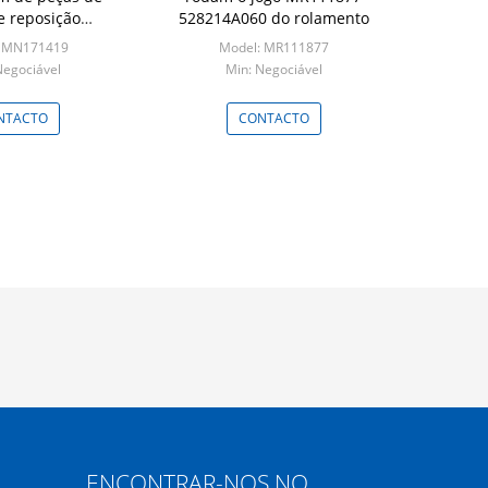
e reposição
528214A060 do rolamento
171419
: MN171419
Model: MR111877
Negociável
Min: Negociável
NTACTO
CONTACTO
ENCONTRAR-NOS NO