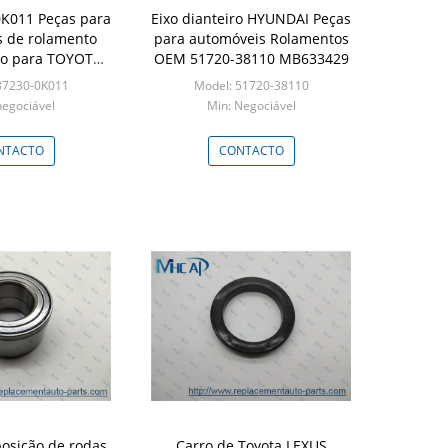
K011 Peças para
Eixo dianteiro HYUNDAI Peças
 de rolamento
para automóveis Rolamentos
eto para TOYOTA
OEM 51720-38110 MB633429
ILUX
37230-0K011
Model: 51720-38110
negociável
Min: Negociável
NTACTO
CONTACTO
posição de rodas
Carro de Toyota LEXUS