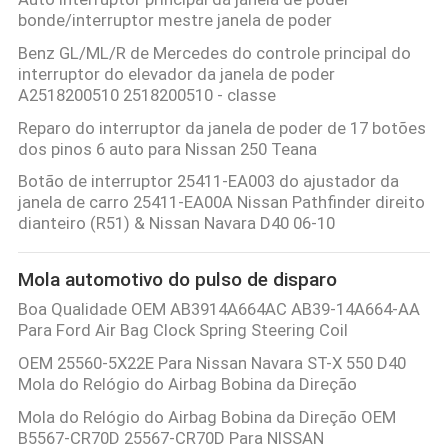
CONTROLE
bonde/interruptor mestre janela de poder
DA
Benz GL/ML/R de Mercedes do controle principal do
interruptor do elevador da janela de poder
QUALIDADE
A2518200510 2518200510 - classe
Reparo do interruptor da janela de poder de 17 botões
ENTRE
dos pinos 6 auto para Nissan 250 Teana
EM
Botão de interruptor 25411-EA003 do ajustador da
janela de carro 25411-EA00A Nissan Pathfinder direito
CONTATO
dianteiro (R51) & Nissan Navara D40 06-10
CONOSCO
Mola automotivo do pulso de disparo
PEÇA
Boa Qualidade OEM AB3914A664AC AB39-14A664-AA
Para Ford Air Bag Clock Spring Steering Coil
UMAS
OEM 25560-5X22E Para Nissan Navara ST-X 550 D40
CITAÇÕES
Mola do Relógio do Airbag Bobina da Direção
Mola do Relógio do Airbag Bobina da Direção OEM
B5567-CR70D 25567-CR70D Para NISSAN
MAPA