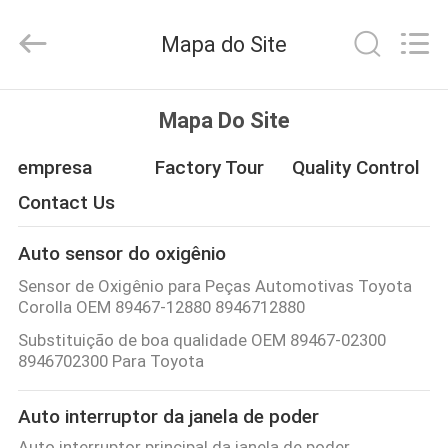
MHC
Linkway
Auto
Mapa do Site
Parts
Limited.
All
Rights
CASA
Reserved.
Mapa Do Site
PRODUTOS
empresa
Factory Tour
Quality Control
Contact Us
SOBRE
Auto sensor do oxigênio
NÓS
Sensor de Oxigênio para Peças Automotivas Toyota
Corolla OEM 89467-12880 8946712880
EXCURSÃO
Substituição de boa qualidade OEM 89467-02300
DA
8946702300 Para Toyota
FÁBRICA
Auto interruptor da janela de poder
Auto interruptor principal da janela de poder