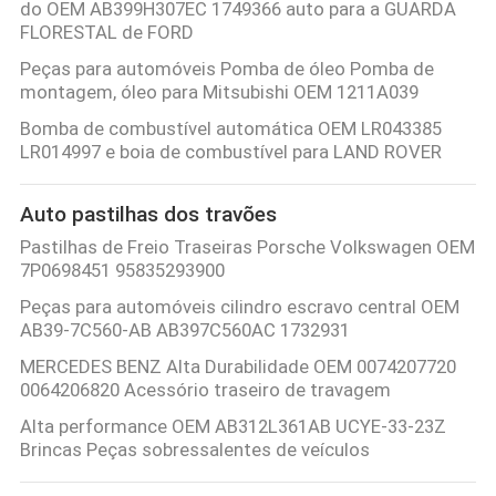
do OEM AB399H307EC 1749366 auto para a GUARDA
FLORESTAL de FORD
Peças para automóveis Pomba de óleo Pomba de
montagem, óleo para Mitsubishi OEM 1211A039
Bomba de combustível automática OEM LR043385
LR014997 e boia de combustível para LAND ROVER
Auto pastilhas dos travões
Pastilhas de Freio Traseiras Porsche Volkswagen OEM
7P0698451 95835293900
Peças para automóveis cilindro escravo central OEM
AB39-7C560-AB AB397C560AC 1732931
MERCEDES BENZ Alta Durabilidade OEM 0074207720
0064206820 Acessório traseiro de travagem
Alta performance OEM AB312L361AB UCYE-33-23Z
Brincas Peças sobressalentes de veículos