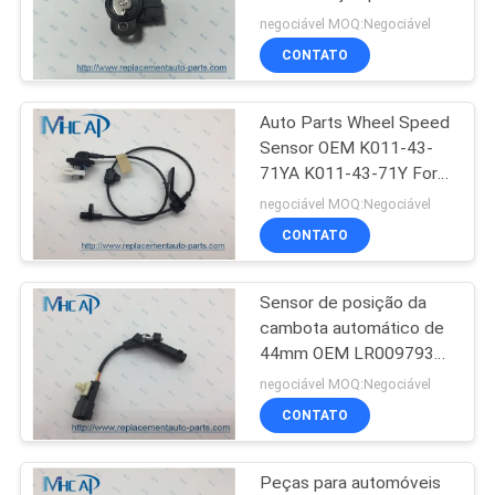
automóveis Hyundai Kia
negociável MOQ:Negociável
DO
CONTATO
SITE
269
Peças de automóvel
Auto Parts Wheel Speed
PRIVACY
Sensor OEM K011-43-
Honda
POLICY
71YA K011-43-71Y For
Mazda
negociável MOQ:Negociável
CONTATO
Sensor de posição da
13
cambota automático de
auto partes do
44mm OEM LR009793
LR049872 Land Rover
negociável MOQ:Negociável
corpo
CONTATO
Peças para automóveis