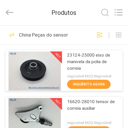
MHC
Linkway
Auto
Produtos
Parts
Limited.
All
Rights
CASA
Reserved.
108
China Peças do sensor
Auto sensor do
PRODUTOS
oxigênio
HOT
23124-25000 eixo de
manivela da polia de
SOBRE
correia
NÓS
negociável MOQ:Negociável
INQUÉRITO AGORA
72
EXCURSÃO
Auto interruptor da
HOT
16620-28010 tensor de
DA
correia auxiliar
FÁBRICA
janela de poder
negociável MOQ:Negociável