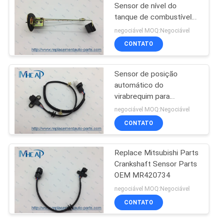
Sensor de nível do
tanque de combustível
82
Medidor OEM
negociável MOQ:Negociável
MB571603 Mitsubishi
CONTATO
Auto filtro de ar
Montero Pajero
Sensor de posição
automático do
virabrequim para
Mitsubishi Pajero OEM
negociável MOQ:Negociável
MD303643 975mm
CONTATO
114
filtros de óleo de
Replace Mitsubishi Parts
Crankshaft Sensor Parts
auto
OEM MR420734
negociável MOQ:Negociável
CONTATO