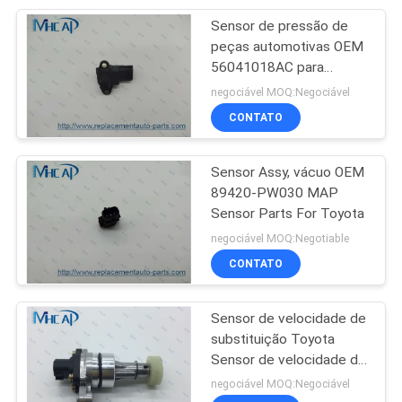
Sensor de pressão de
50
peças automotivas OEM
Auto pastilhas dos
56041018AC para
Chrysler Dodge Jeep
negociável MOQ:Negociável
travões
CONTATO
Sensor Assy, vácuo OEM
89420-PW030 MAP
Sensor Parts For Toyota
323
negociável MOQ:Negotiable
CONTATO
Peças do sensor
Sensor de velocidade de
substituição Toyota
Sensor de velocidade do
veículo 32 dentes Peças
negociável MOQ:Negociável
para 83181-12010