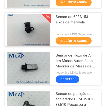
CONTROLE
INQUÉRITO AGORA
DA
HOT
Sensor de 6238153
QUALIDADE
78
eixos de manivela
Mola automotivo do
ENTRE
negociável MOQ:Negociável
pulso de disparo
EM
INQUÉRITO AGORA
CONTATO
Sensor de Fluxo de Ar
CONOSCO
em Massa Automático
Medidor de Massa de Ar
117
OEM 22680-7S000
PEÇA
negociável MOQ:Negociável
22680-AW400 Para
Bobina de auto
CONTATO
UMAS
Nissan
CITAÇÕES
ignição
Sensor de posição do
acelerador OEM 35102-
MAPA
38610 Peças para