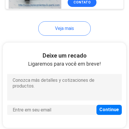
CONTATO
90
auto tensor de
correia
Veja mais
Deixe um recado
Ligaremos para você em breve!
60
rolamento do cubo
do carro
137