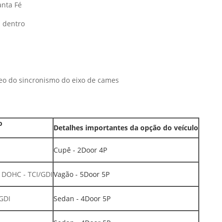
nta Fé
a dentro
óleo do sincronismo do eixo de cames
o
Detalhes importantes da opção do veículo
Cupê - 2Door 4P
 DOHC - TCI/GDI
Vagão - 5Door 5P
GDI
Sedan - 4Door 5P