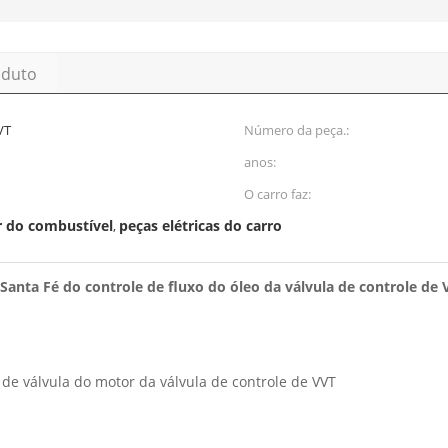
oduto
VT
Número da peça.:
anos:
O carro faz:
r do combustível
peças elétricas do carro
,
anta Fé do controle de fluxo do óleo da válvula de controle de 
 de válvula do motor da válvula de controle de VVT