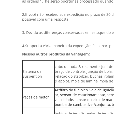
as ordens 1.The serão oportunas processado quando 
2.If você não recebeu sua expedição no prazo de 30 
possível com uma resposta.
3. Devido às diferenças conservadas em estoque do e
4.Support a vária maneira da expedição: Pelo mar, pel
Nossos outros produtos da vantagem:
cubo de roda & rolamento, jont de 
Sistema de
braço de controle, junção de bola,
Suspention
relação do stabilzer, buchas, rol
& apoios, mola de lâmina, mola de
Ar/filtro do fuelóleo, vela de igni
ar, sensor de estacionamento, sens
Peças de motor
velocidade, sensor do eixo de maniv
bomba de combustível/conjunto, bob
bobina de ignição, velas de igniçã