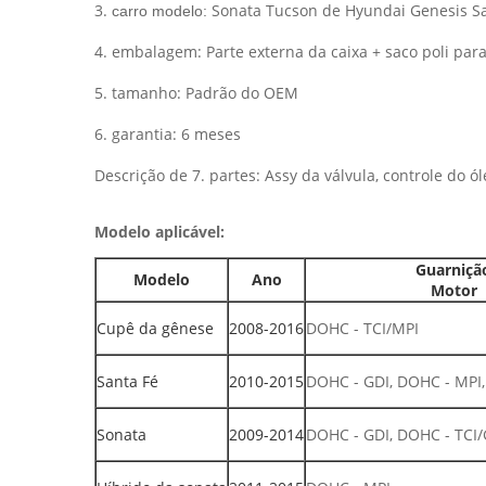
3.
Sonata Tucson de Hyundai Genesis Sa
carro modelo:
4. embalagem: Parte externa da caixa + saco poli par
5. tamanho: Padrão do OEM
6. garantia: 6 meses
Descrição de 7. partes: Assy da válvula, controle do 
Modelo aplicável:
Guarniçã
Modelo
Ano
Motor
Cupê da gênese
2008-2016
DOHC - TCI/MPI
Santa Fé
2010-2015
DOHC - GDI, DOHC - MPI,
Sonata
2009-2014
DOHC - GDI, DOHC - TCI/