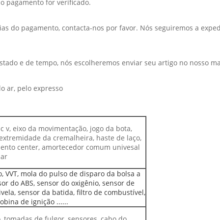
o pagamento for verificado.
dias do pagamento, contacta-nos por favor. Nós seguiremos a exped
stado e de tempo, nós escolheremos enviar seu artigo no nosso ma
o ar, pelo expresso
c v, eixo da movimentação, jogo da bota,
 extremidade da cremalheira, haste de laço,
amento center, amortecedor comum univesal
 ar
ção, VVT, mola do pulso de disparo da bolsa a
or do ABS, sensor do oxigênio, sensor de
ela, sensor da batida, filtro de combustível,
ina de ignição ......
o, tomadas de fulgor, sensores, cabo do