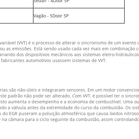
Sedan - 4Door 5P
Vagão - 5Door 5P
variável (VVT) é o processo de alterar o sincronismo de um evento
u as emissões. Está sendo usado cada vez mais em combinação com
riando dos dispositivos mecânicos aos sistemas eletro-hidráulico
 fabricantes automotivos usassem sistemas de VVT.
rias são não-úteis e integraram sensores. Em um motor convencion
ste padrão não pode ser alterado. Com VVT, é possível ter o sincr
la. Isto aumenta o desempenho e a economia de combustível. Uma o
ndo a válvula antes da extremidade do curso da combustão. Os sis
as do EGR puseram a poluição atmosférica que causa óxidos nitroso
te na câmara para o ciclo seguinte da combustão, assim controlan