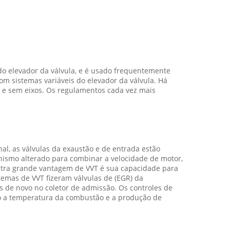
 do elevador da válvula, e é usado frequentemente
 sistemas variáveis do elevador da válvula. Há
s e sem eixos. Os regulamentos cada vez mais
al, as válvulas da exaustão e de entrada estão
onismo alterado para combinar a velocidade de motor,
utra grande vantagem de VVT é sua capacidade para
temas de VVT fizeram válvulas de (EGR) da
s de novo no coletor de admissão. Os controles de
do a temperatura da combustão e a produção de