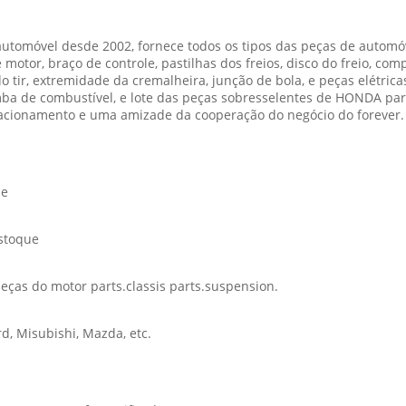
utomóvel desde 2002, fornece todos os tipos das peças de automóve
tor, braço de controle, pastilhas dos freios, disco do freio, comp
 tir, extremidade da cremalheira, junção de bola, e peças elétrica
omba de combustível, e lote das peças sobresselentes de HONDA para 
cionamento e uma amizade da cooperação do negócio do forever.
de
estoque
peças do motor parts.classis parts.suspension.
d, Misubishi, Mazda, etc.