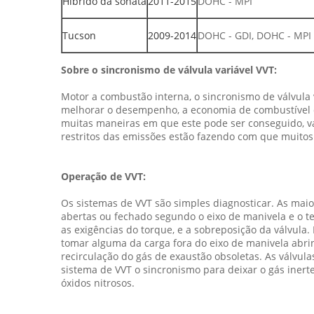
Híbrido da sonata
2011-2015
DOHC - MPI
Tucson
2009-2014
DOHC - GDI, DOHC - MPI
Sobre o sincronismo de válvula variável VVT:
Motor a combustão interna, o sincronismo de válvula 
melhorar o desempenho, a economia de combustível o
muitas maneiras em que este pode ser conseguido, va
restritos das emissões estão fazendo com que muitos
Operação de VVT:
Os sistemas de VVT são simples diagnosticar. As maio
abertas ou fechado segundo o eixo de manivela e o te
as exigências do torque, e a sobreposição da válvu
tomar alguma da carga fora do eixo de manivela abri
recirculação do gás de exaustão obsoletas. As válvul
sistema de VVT o sincronismo para deixar o gás iner
óxidos nitrosos.