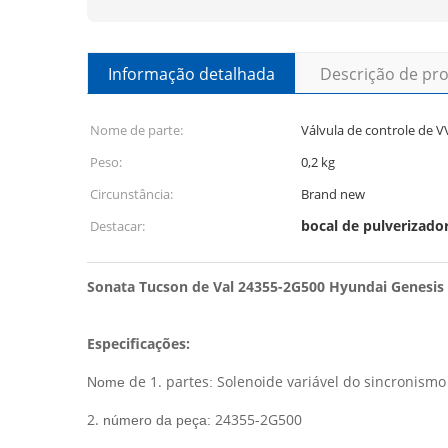
Informação detalhada
Descrição de pr
Nome de parte:
Válvula de controle de V
Peso:
0,2 kg
Circunstância:
Brand new
bocal de pulverizado
Destacar:
Sonata Tucson de Val 24355-2G500 Hyundai Genesis S
Especificações:
de 1. partes
Solenoide variável do sincronismo
Nome
:
2.
24355-2G500
número da peça: