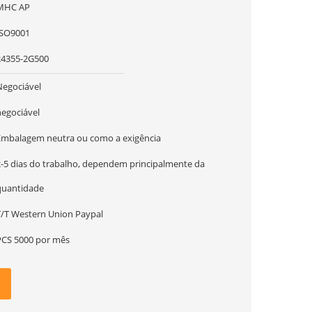
MHC AP
ISO9001
24355-2G500
Negociável
negociável
Embalagem neutra ou como a exigência
2-5 dias do trabalho, dependem principalmente da
quantidade
T/T Western Union Paypal
PCS 5000 por mês