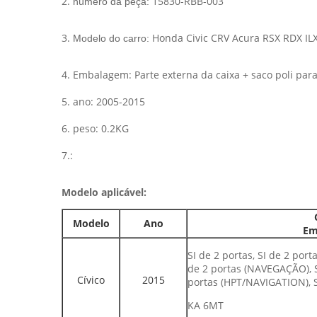
2.
15830-RBB-003
número da peça:
3.
Honda Civic CRV Acura RSX RDX IL
Modelo do carro:
4. Embalagem: Parte externa da caixa + saco poli par
5. ano: 2005-2015
6. peso: 0.2KG
7.:
Modelo aplicável:
Modelo
Ano
Em
SI de 2 portas, SI de 2 port
de 2 portas (NAVEGAÇÃO), SI
Cívico
2015
portas (HPT/NAVIGATION), 
KA 6MT