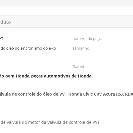
oduto
VT
número da peça:
e do óleo do sincronismo do eixo
Tamanho:
Garantia:
 do oem Honda
peças automotivos de Honda
,
álvula de controle do óleo de VVT Honda Civic CRV Acura RSX RDX
 de válvula do motor da válvula de controle de VVT