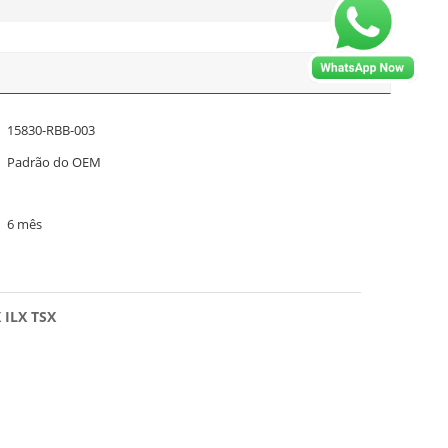
15830-RBB-003
Padrão do OEM
6 mês
 ILX TSX