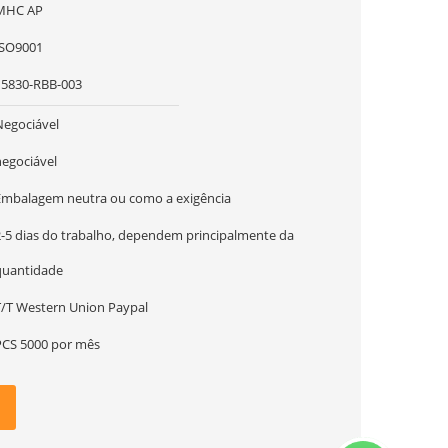
MHC AP
ISO9001
15830-RBB-003
Negociável
negociável
Embalagem neutra ou como a exigência
2-5 dias do trabalho, dependem principalmente da
quantidade
T/T Western Union Paypal
PCS 5000 por mês