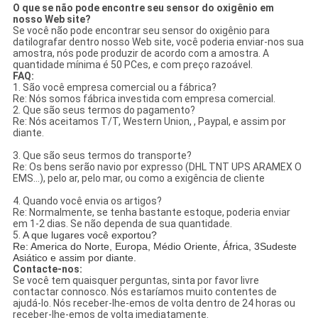
O que se não pode encontre seu sensor do oxigênio em
nosso Web site?
Se você não pode encontrar seu sensor do oxigênio para
datilografar dentro nosso Web site, você poderia enviar-nos sua
amostra, nós pode produzir de acordo com a amostra. A
quantidade mínima é 50 PCes, e com preço razoável.
FAQ:
1. São você empresa comercial ou a fábrica?
Re: Nós somos fábrica investida com empresa comercial.
2. Que são seus termos do pagamento?
Re: Nós aceitamos T/T, Western Union, , Paypal, e assim por
diante.
3. Que são seus termos do transporte?
Re: Os bens serão navio por expresso (DHL TNT UPS ARAMEX O
EMS…), pelo ar, pelo mar, ou como a exigência de cliente
4. Quando você envia os artigos?
Re: Normalmente, se tenha bastante estoque, poderia enviar
em 1-2 dias. Se não dependa de sua quantidade.
5.
A que lugares você exportou?
Re: America do Norte, Europa, Médio Oriente, África, 3Sudeste
Asiático e assim por diante.
Contacte-nos:
Se você tem quaisquer perguntas, sinta por favor livre
contactar connosco. Nós estaríamos muito contentes de
ajudá-lo. Nós receber-lhe-emos de volta dentro de 24 horas ou
receber-lhe-emos de volta imediatamente.