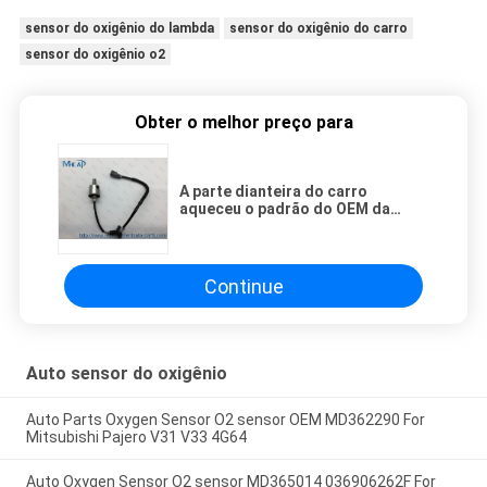
sensor do oxigênio do lambda
sensor do oxigênio do carro
sensor do oxigênio o2
Obter o melhor preço para
A parte dianteira do carro
aqueceu o padrão do OEM da
coroa do sensor 89465-0N040
Toyota Reiz do oxigênio
Continue
Auto sensor do oxigênio
Auto Parts Oxygen Sensor O2 sensor OEM MD362290 For
Mitsubishi Pajero V31 V33 4G64
Auto Oxygen Sensor O2 sensor MD365014 036906262F For