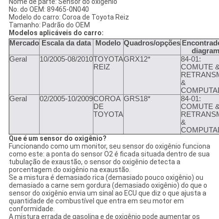
Nome de parte: Sensor do oxigênio
No. do OEM: 89465-0N040
Modelo do carro: Coroa de Toyota Reiz
Tamanho: Padrão do OEM
Modelos aplicáveis do carro:
Mercado
Escala da data
Modelo
Quadros/opções
Encontrad
diagra
Geral
10/2005-08/2010
TOYOTA
GRX12*
84-01:
REIZ
COMUTE 
RETRANSM
&
COMPUTA
Geral
02/2005-10/2009
COROA
GRS18*
84-01:
DE
COMUTE 
TOYOTA
RETRANSM
&
COMPUTA
Que é um sensor do oxigênio?
Funcionando como um monitor, seu sensor do oxigênio funciona
como este: a ponta do sensor O2 é ficada situada dentro de sua
tubulação de exaustão, o sensor do oxigênio detecta a
porcentagem do oxigênio na exaustão.
Se a mistura é demasiado rica (demasiado pouco oxigênio) ou
demasiado a carne sem gordura (demasiado oxigênio) do que o
sensor do oxigênio envia um sinal ao ECU que diz o que ajusta a
quantidade de combustível que entra em seu motor em
conformidade.
A mistura errada de gasolina e de oxigênio pode aumentar os