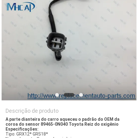
DO
SITE
PRIVACY
POLICY
Descrição de produto
A parte dianteira do carro aqueceu o padrão do OEM da
coroa do sensor 89465-0N040 Toyota Reiz do oxigênio
Especificações:
Tipo: GRX12* GRS18*