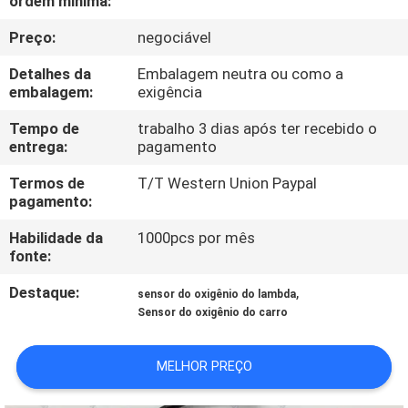
ordem mínima:
CONTROLE
Preço:
negociável
DA
QUALIDADE
Detalhes da
Embalagem neutra ou como a
embalagem:
exigência
ENTRE
Tempo de
trabalho 3 dias após ter recebido o
entrega:
pagamento
EM
Termos de
T/T Western Union Paypal
CONTATO
pagamento:
CONOSCO
Habilidade da
1000pcs por mês
fonte:
PEÇA
Destaque:
,
sensor do oxigênio do lambda
UMAS
Sensor do oxigênio do carro
CITAÇÕES
MELHOR PREÇO
MAPA