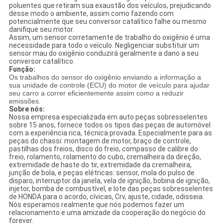
poluentes que retiram sua exaustão dos veículos, prejudicando
desse modo o ambiente, assim como fazendo com
potencialmente que seu conversor catalítico falhe ou mesmo
danifique seu motor.
Assim, um sensor corretamente de trabalho do oxigênio é uma
necessidade para todo o veículo. Negligenciar substituir um
sensor mau do oxigênio conduzirá geralmente a dano a seu
conversor catalítico.
Função:
Os trabalhos do sensor do oxigênio enviando a informação a
sua unidade de controle (ECU) do motor de veículo para ajudar
seu carro a correr eficientemente assim como a reduzir
emissões.
Sobre nós:
Nossa empresa especializada em auto peças sobresselentes
sobre 15 anos, fornece todos os tipos das peças de automóvel
com a experiência rica, técnica provada. Especialmente para as
peças do chassi: montagem de motor, braço de controle,
pastilhas dos freios, disco do freio, compasso de calibre do
freio, rolamento, rolamento do cubo, cremalheira da direção,
extremidade de haste do tir, extremidade da cremalheira,
junção de bola, e peças elétricas: sensor, mola do pulso de
disparo, interruptor da janela, vela de ignição, bobina de ignição,
injetor, bomba de combustível, e lote das peças sobresselentes
de HONDA para o acordo, cívicas, Crv, ajuste, cidade, odisseia.
Nós esperamos realmente que nós podemos fazer um
relacionamento e uma amizade da cooperação do negócio do
forever.