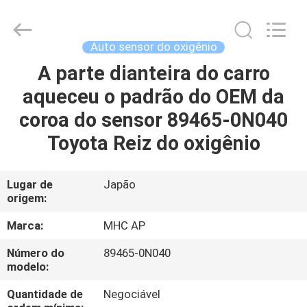
MHC
Linkway
Auto
Parts
Limited.
Auto sensor do oxigênio
All
Rights
A parte dianteira do carro
CASA
Reserved.
aqueceu o padrão do OEM da
PRODUTOS
coroa do sensor 89465-0N040
Toyota Reiz do oxigênio
SOBRE
NÓS
Lugar de
Japão
origem:
EXCURSÃO
Marca:
MHC AP
DA
Número do
89465-0N040
modelo:
FÁBRICA
Quantidade de
Negociável