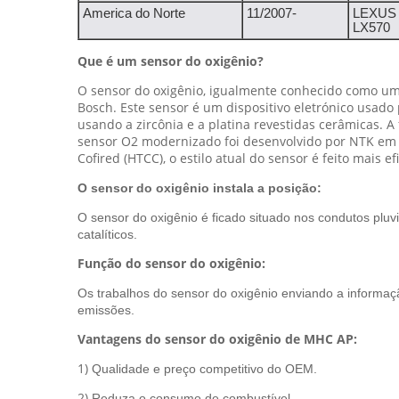
America do Norte
11/2007-
LEXUS
LX570
Que é um sensor do oxigênio?
O sensor do oxigênio, igualmente conhecido como um
Bosch. Este sensor é um dispositivo eletrónico usado
usando a zircônia e a platina revestidas cerâmicas. 
sensor O2 modernizado foi desenvolvido por NTK em 1
Cofired (HTCC), o estilo atual do sensor é feito mais ef
O sensor do oxigênio instala a posição:
O sensor do oxigênio é ficado situado nos condutos pluvi
catalíticos.
Função do sensor do oxigênio:
Os trabalhos do sensor do oxigênio enviando a informaçã
emissões.
Vantagens do sensor do oxigênio de MHC AP:
1)
Qualidade e preço competitivo do OEM.
2)
Reduza o consumo de combustível.