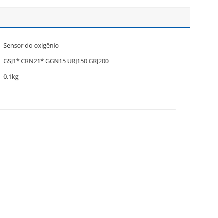
Sensor do oxigênio
GSJ1* CRN21* GGN15 URJ150 GRJ200
0.1kg