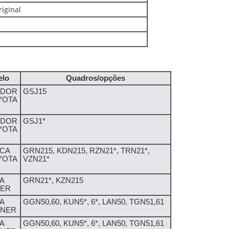
iginal
elo
Quadros/opções
ADOR
GSJ15
YOTA
ADOR
GSJ1*
YOTA
CA
GRN215, KDN215, RZN21*, TRN21*,
YOTA
VZN21*
A
GRN21*, KZN215
NER
A
GGN50,60, KUN5*, 6*, LAN50, TGN51,61
UNER
A
GGN50,60, KUN5*, 6*, LAN50, TGN51,61