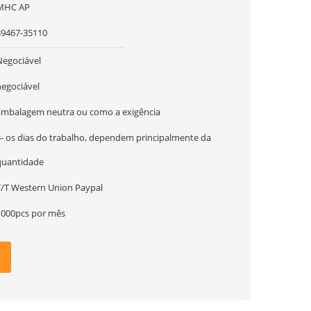
MHC AP
89467-35110
Negociável
negociável
Embalagem neutra ou como a exigência
3- os dias do trabalho, dependem principalmente da
quantidade
T/T Western Union Paypal
1000pcs por mês