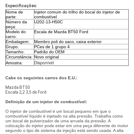
Especificações:
Nome de
Injetor comum do trilho do bocal do injetor de
parte:
combustível
Número da
U202-13-H50C
peça:
Modelo do
Escala de Mazda BT50 Ford
carro:
Embalagem:
Membro poli do saco, caixa exterior
Grupo:
PCes de 1 grupo 4
Tamanho:
Padrão do OEM
Circunstância:
Novo original
Disponível
Amostra:
Cabe os seguintes carros dos E.U.:
Mazda BT50
Escala 2,2 3,5 de Ford
Definição de um injetor de combustível:
O injetor de combustível é um bocal pequeno em que o
combustível líquido é injetado na alta pressão. Trabalha como
um bocal de pulverizador de uma arruela da pressão. A
colocação do injetor pode estar em uma peça diferente do motor
segundo o tipo de sistema da injeção está sendo usada. A alta