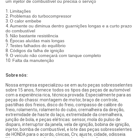
um injetor de combustível ou precisa o serviço
1.
Limitações
2.
Problemas do turbocompressor
3.
O calor embebe
4.
Aumente ou diminua dentro guarnições longas e a curto prazo
do combustível
5.
Não bastante resistência
6.
Épocas aluídas mais longas
7.
Testes falhados do equilíbrio
8.
Códigos da falha de ignição
9.
O veículo não começará com tanque completo
10.
Falta da manutenção
Sobre nós:
Nossa empresa especializou-se em auto peças sobresselentes
sobre 15 anos, fornece todos os tipos das peças de automóvel
com a experiência rica, técnica provada. Especialmente para as
peças do chassi: montagem de motor, braço de controle,
pastilhas dos freios, disco do freio, compasso de calibre do
freio, rolamento, rolamento do cubo, cremalheira da direção,
extremidade de haste do laço, extremidade da cremalheira,
junção de bola, e peças elétricas: sensor, mola do pulso de
disparo, interruptor da janela, vela de ignição, bobina de ignição,
injetor, bomba de combustível, e lote das peças sobresselentes
de HONDA para o acordo, cívicas, Crv, ajuste, cidade, odisseia.