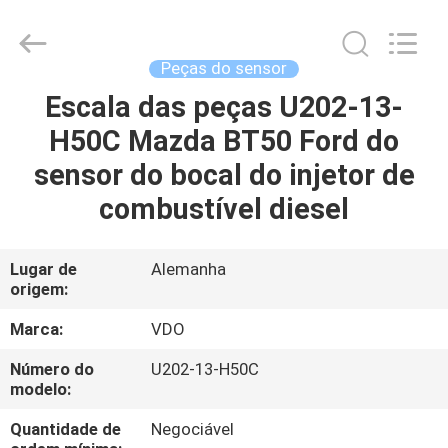
MHC
Linkway
Auto
Parts
Limited.
Peças do sensor
All
Rights
Escala das peças U202-13-
CASA
Reserved.
H50C Mazda BT50 Ford do
PRODUTOS
sensor do bocal do injetor de
combustível diesel
SOBRE
NÓS
Lugar de
Alemanha
origem:
EXCURSÃO
Marca:
VDO
DA
Número do
U202-13-H50C
modelo:
FÁBRICA
Quantidade de
Negociável