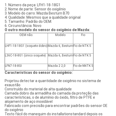
1. Número da peça: LFH1-18-18G1
2. Nome de parte: Sensor do oxigênio
3. Modelo do carro: Mazda Besturn B70
4. Qualidade: Mesmos que a qualidade original
5. Tamanho: Padrão do OEM.
6. Circunstância: Novo
O outro modelo do sensor do oxigênio de Mazda:
OEM não.
Modelo
Fio
LHF1-18-18G1 (soquete dobro)
Mazda 6, Besturn
Fio de NTK 5
L36C-18-8G1 (único soquete)
Mazda 6, Besturn
Fio de NTK 5
LFN7-18-8GI
Mazda 2 2,0
Fio de NNTK 5
Características do sensor do oxigênio:
Projetou detectar a quantidade de oxigênio no sistema de
exaustão
Construído do material de alta qualidade
Camada dobro da armadilha do camada da proteção das
características, o de alumínio do óxido, filtro de PTFE e
alojamento de aço inoxidável
Fabricado com precisão para encontrar padrões do sensor OE
do oxigênio
Texto fácil do manequim do installationstandard depois os