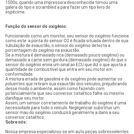
1500s, quando uma impressora desconhecida tomou uma
galera do tipo e scrambled a para fazer um tipo livro do
espécime.
Função do sensor do oxigênio:
Funcionando como um monitor, seu sensor do oxigênio funciona
como este: a ponta do sensor O2 é ficada situada dentro de sua
tubulação de exaustão, o sensor do oxigênio detecta a
porcentagem do oxigênio na exaustão.
Se a mistura é demasiado rica (demasiado pouco oxigênio) ou
demasiado a carne sem gordura (demasiado oxigênio) do que o
sensor do oxigênio envia um sinal ao ECU que diz o que ajusta a
quantidade de combustível que entra em seu motor em
conformidade.
A mistura errada de gasolina e de oxigênio pode aumentar os
poluentes que retiram sua exaustão dos veículos, prejudicando
desse modo o ambiente, assim como fazendo com
potencialmente que seu conversor catalítico falhe ou mesmo
danifique seu motor.
Assim, um sensor corretamente de trabalho do oxigênio é uma
necessidade para todo o veículo. Negligenciar substituir um
sensor mau do oxigênio conduzirá geralmente a dano a seu
conversor catalítico.
Sobre nós:
Nossa empresa especializou-se em auto peças sobresselentes