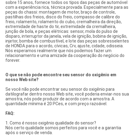
sobre 15 anos, fornece todos os tipos das peças de automóvel
com a experiência rica, técnica provada. Especialmente para as
peças do chassi: montagem de motor, braço de controle,
pastilhas dos freios, disco do freio, compasso de calibre do
freio, rolamento, rolamento do cubo, cremalheira da direção,
extremidade de haste do tir, extremidade da cremalheira,
junção de bola, e peças elétricas: sensor, mola do pulso de
disparo, interruptor da janela, vela de ignição, bobina de ignição,
injetor, bomba de combustível, e lote das peças sobresselentes
de HONDA para o acordo, cívicas, Crv, ajuste, cidade, odisseia.
Nós esperamos realmente que nós podemos fazer um
relacionamento e uma amizade da cooperação do negócio do
forever.
O que se não pode encontre seu sensor do oxigênio em
nosso Web site?
Se você não pode encontrar seu sensor do oxigênio para
datilografar dentro nosso Web site, você poderia enviar-nos sua
amostra, nós pode produzir de acordo com a amostra. A
quantidade mínima é 20 PCes, e com preço razoável.
FAQ:
1. Como é nosso oxigênio qualidade do sensor?
Nós certo qualidade somos perfeitos para você e a garantia
após o serviço de venda.