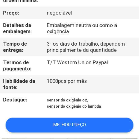
ordem mínima:
CONTROLE
Preço:
negociável
DA
QUALIDADE
Detalhes da
Embalagem neutra ou como a
embalagem:
exigência
ENTRE
Tempo de
3- os dias do trabalho, dependem
entrega:
principalmente da quantidade
EM
Termos de
T/T Western Union Paypal
CONTATO
pagamento:
CONOSCO
Habilidade da
1000pcs por mês
fonte:
PEÇA
Destaque:
,
sensor do oxigênio o2
UMAS
sensor do oxigênio do lambda
CITAÇÕES
MELHOR PREÇO
MAPA