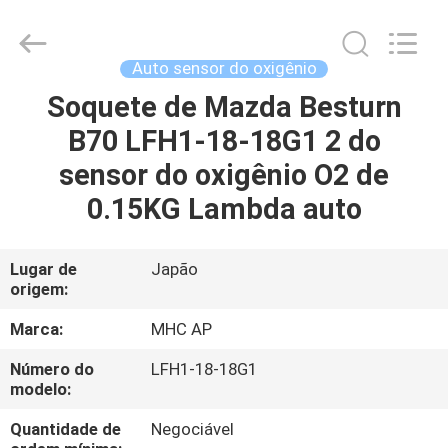
MHC
Linkway
Auto
Parts
Limited.
Auto sensor do oxigênio
All
Rights
Soquete de Mazda Besturn
CASA
Reserved.
B70 LFH1-18-18G1 2 do
PRODUTOS
sensor do oxigênio O2 de
0.15KG Lambda auto
SOBRE
NÓS
Lugar de
Japão
origem:
EXCURSÃO
Marca:
MHC AP
DA
Número do
LFH1-18-18G1
modelo:
FÁBRICA
Quantidade de
Negociável