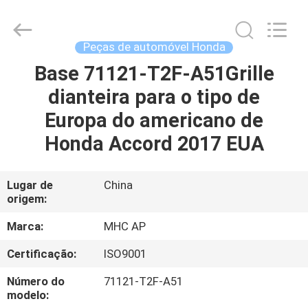
MHC
Linkway
Auto
Parts
Limited.
Peças de automóvel Honda
All
Rights
Base 71121-T2F-A51Grille
CASA
Reserved.
dianteira para o tipo de
PRODUTOS
Europa do americano de
Honda Accord 2017 EUA
SOBRE
NÓS
Lugar de
China
origem:
EXCURSÃO
Marca:
MHC AP
DA
Certificação:
ISO9001
FÁBRICA
Número do
71121-T2F-A51
modelo: