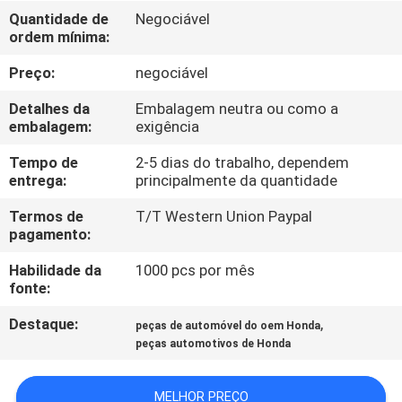
CONTROLE
Quantidade de
Negociável
ordem mínima:
DA
QUALIDADE
Preço:
negociável
Detalhes da
Embalagem neutra ou como a
ENTRE
embalagem:
exigência
EM
Tempo de
2-5 dias do trabalho, dependem
entrega:
principalmente da quantidade
CONTATO
Termos de
T/T Western Union Paypal
CONOSCO
pagamento:
Habilidade da
1000 pcs por mês
PEÇA
fonte:
UMAS
Destaque:
,
peças de automóvel do oem Honda
CITAÇÕES
peças automotivos de Honda
MAPA
MELHOR PREÇO