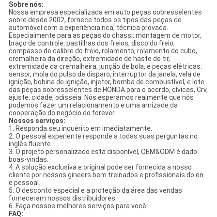
Sobre nós:
Nossa empresa especializada em auto peças sobresselentes
sobre desde 2002, fornece todos os tipos das peças de
automóvel com a experiência rica, técnica provada.
Especialmente para as peças do chassi: montagem de motor,
braço de controle, pastilhas dos freios, disco do freio,
compasso de calibre do freio, rolamento, rolamento do cubo,
cremalheira da direção, extremidade de haste do tir,
extremidade da cremalheira, junção de bola, e peças elétricas:
sensor, mola do pulso de disparo, interruptor da janela, vela de
ignição, bobina de ignição, injetor, bomba de combustível, e lote
das peças sobresselentes de HONDA para o acordo, cívicas, Crv,
ajuste, cidade, odisseia. Nós esperamos realmente que nós
podemos fazer um relacionamento e uma amizade da
cooperação do negócio do forever.
Nossos serviços:
1. Responda seu inquérito em imediatamente.
2. O pessoal experiente responde a todas suas perguntas no
inglês fluente.
3. O projeto personalizado está disponível, OEM&ODM é dado
boas-vindas.
4. A solução exclusiva e original pode ser fornecida a nosso
cliente por nossos gineers bem treinados e profissionais do en
e pessoal.
5. O desconto especial e a proteção da área das vendas
forneceram nossos distribuidores.
6. Faça nossos melhores serviços para você.
FAQ: