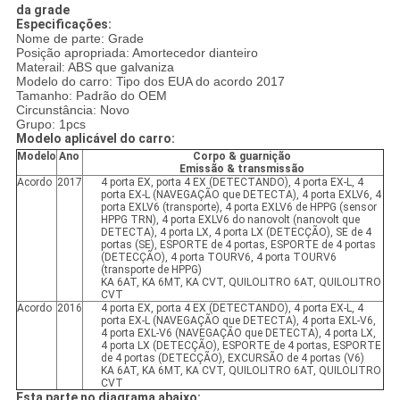
da grade
Especificações:
Nome de parte: Grade
Posição apropriada: Amortecedor dianteiro
Materail: ABS que galvaniza
Modelo do carro: Tipo dos EUA do acordo 2017
Tamanho: Padrão do OEM
Circunstância: Novo
Grupo: 1pcs
Modelo aplicável do carro:
Modelo
Ano
Corpo & guarnição
Emissão & transmissão
Acordo
2017
4 porta EX, porta 4 EX (DETECTANDO), 4 porta EX-L, 4
porta EX-L (NAVEGAÇÃO que DETECTA), 4 porta EXLV6, 4
porta EXLV6 (transporte), 4 porta EXLV6 de HPPG (sensor
HPPG TRN), 4 porta EXLV6 do nanovolt (nanovolt que
DETECTA), 4 porta LX, 4 porta LX (DETECÇÃO), SE de 4
portas (SE), ESPORTE de 4 portas, ESPORTE de 4 portas
(DETECÇÃO), 4 porta TOURV6, 4 porta TOURV6
(transporte de HPPG)
KA 6AT, KA 6MT, KA CVT, QUILOLITRO 6AT, QUILOLITRO
CVT
Acordo
2016
4 porta EX, porta 4 EX (DETECTANDO), 4 porta EX-L, 4
porta EX-L (NAVEGAÇÃO que DETECTA), 4 porta EXL-V6,
4 porta EXL-V6 (NAVEGAÇÃO que DETECTA), 4 porta LX,
4 porta LX (DETECÇÃO), ESPORTE de 4 portas, ESPORTE
de 4 portas (DETECÇÃO), EXCURSÃO de 4 portas (V6)
KA 6AT, KA 6MT, KA CVT, QUILOLITRO 6AT, QUILOLITRO
CVT
Esta parte no diagrama abaixo: