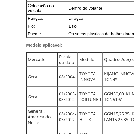
Colocação no
Dentro do volante
veículo:
Função:
Direção
Fio:
1 fio
Pacote:
Os sacos plásticos de bolhas inter
Modelo aplicável:
Escala
Mercado
Modelo
Quadros/opçõ
da data
TOYOTA
KIJANG INNOV
Geral
08/2004-
INNOVA,
TGN4*
01/2005-
TOYOTA
GGN50,60, KUN
Geral
03/2012
FORTUNER
TGN51,61
General,
08/2004-
TOYOTA
GGN15,25,35, K
America do
03/2012
HILUX
LAN15,25,35, T
Norte
07/2005-
TOYOTA