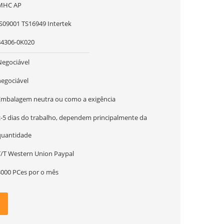
MHC AP
IS09001 TS16949 Intertek
84306-0K020
Negociável
negociável
Embalagem neutra ou como a exigência
2-5 dias do trabalho, dependem principalmente da
quantidade
T/T Western Union Paypal
3000 PCes por o mês