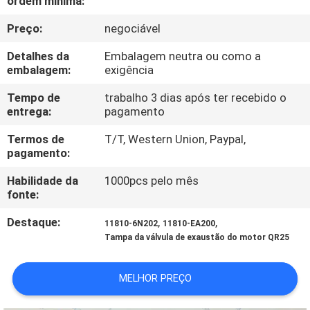
ordem mínima:
CONTROLE
Preço:
negociável
DA
QUALIDADE
Detalhes da
Embalagem neutra ou como a
embalagem:
exigência
ENTRE
Tempo de
trabalho 3 dias após ter recebido o
entrega:
pagamento
EM
Termos de
T/T, Western Union, Paypal,
CONTATO
pagamento:
CONOSCO
Habilidade da
1000pcs pelo mês
fonte:
PEÇA
Destaque:
,
,
11810-6N202
11810-EA200
UMAS
Tampa da válvula de exaustão do motor QR25
CITAÇÕES
MELHOR PREÇO
MAPA