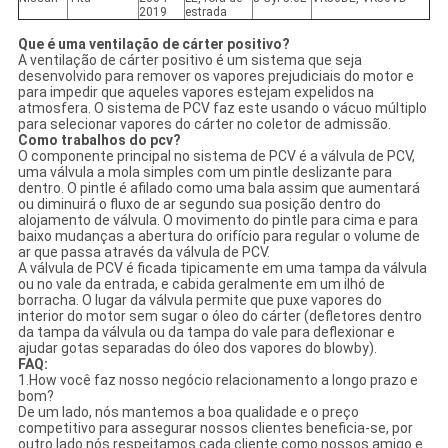
2019
estrada
Que é uma ventilação de cárter positivo?
A ventilação de cárter positivo é um sistema que seja
desenvolvido para remover os vapores prejudiciais do motor e
para impedir que aqueles vapores estejam expelidos na
atmosfera. O sistema de PCV faz este usando o vácuo múltiplo
para selecionar vapores do cárter no coletor de admissão.
Como trabalhos do pcv?
O componente principal no sistema de PCV é a válvula de PCV,
uma válvula a mola simples com um pintle deslizante para
dentro. O pintle é afilado como uma bala assim que aumentará
ou diminuirá o fluxo de ar segundo sua posição dentro do
alojamento de válvula. O movimento do pintle para cima e para
baixo mudanças a abertura do orifício para regular o volume de
ar que passa através da válvula de PCV.
A válvula de PCV é ficada tipicamente em uma tampa da válvula
ou no vale da entrada, e cabida geralmente em um ilhó de
borracha. O lugar da válvula permite que puxe vapores do
interior do motor sem sugar o óleo do cárter (defletores dentro
da tampa da válvula ou da tampa do vale para deflexionar e
ajudar gotas separadas do óleo dos vapores do blowby).
FAQ:
1.How você faz nosso negócio relacionamento a longo prazo e
bom?
De um lado, nós mantemos a boa qualidade e o preço
competitivo para assegurar nossos clientes beneficia-se, por
outro lado nós respeitamos cada cliente como nossos amigo e