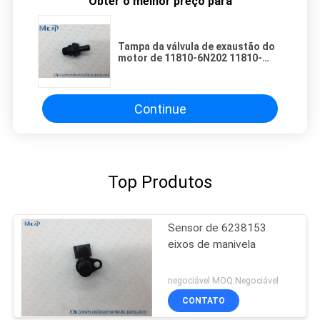
Obter o melhor preço para
Tampa da válvula de exaustão do
motor de 11810-6N202 11810-
EA200 para X-TRAIL T30 QR20
QR25
Continue
Top Produtos
Sensor de 6238153
eixos de manivela
negociável MOQ:Negociável
CONTATO