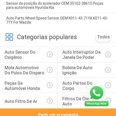
Sensor de posição do acelerador OEM 35102-38610 Peças
para automóveis Hyundai Kia
Auto Parts Wheel Speed Sensor OEM K011-43-71YA K011-43-
71Y For Mazda
Categorias populares
Todos
Auto Sensor Do 
Auto Interruptor Da 
Oxigênio
Janela De Poder
Mola Automotivo 
Bobina De Auto 
Do Pulso De Disparo
Ignição
Peças De 
Auto Partes Do 
Automóvel Honda
Corpo
Filtros De Óleo De 
Auto Filtro De Ar
Auto
Pedir um orçamento