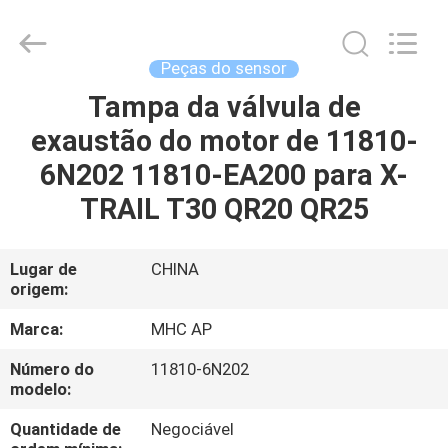
MHC
Linkway
Auto
Parts
Limited.
Peças do sensor
All
Rights
Tampa da válvula de
CASA
Reserved.
exaustão do motor de 11810-
PRODUTOS
6N202 11810-EA200 para X-
TRAIL T30 QR20 QR25
SOBRE
NÓS
Lugar de
CHINA
origem:
EXCURSÃO
Marca:
MHC AP
DA
Número do
11810-6N202
modelo:
FÁBRICA
Quantidade de
Negociável