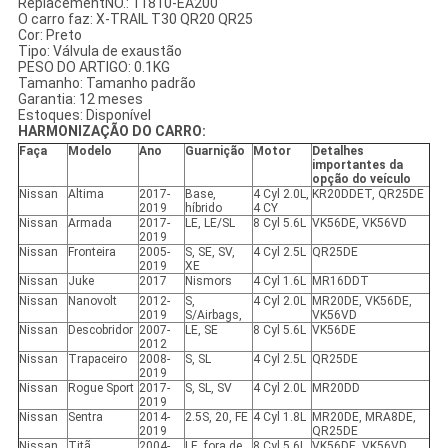
ReplacementNO.: 11810-EA200
O carro faz: X-TRAIL T30 QR20 QR25
Cor: Preto
Tipo: Válvula de exaustão
PESO DO ARTIGO: 0.1KG
Tamanho: Tamanho padrão
Garantia: 12 meses
Estoques: Disponível
HARMONIZAÇÃO DO CARRO:
Faça
Modelo
Ano
Guarnição
Motor
Detalhes
importantes da
opção do veículo
Nissan
Altima
2017-
Base,
4 Cyl 2.0L,
KR20DDET, QR25DE
2019
híbrido
4 CY
Nissan
Armada
2017-
LE, LE/SL
8 Cyl 5.6L
VK56DE, VK56VD
2019
Nissan
Fronteira
2005-
S, SE, SV,
4 Cyl 2.5L
QR25DE
2019
XE
Nissan
Juke
2017
Nismors
4 Cyl 1.6L
MR16DDT
Nissan
Nanovolt
2012-
S,
4 Cyl 2.0L
MR20DE, VK56DE,
2019
S/Airbags,
VK56VD
Nissan
Descobridor
2007-
LE, SE
8 Cyl 5.6L
VK56DE
2012
Nissan
Trapaceiro
2008-
S, SL
4 Cyl 2.5L
QR25DE
2019
Nissan
Rogue Sport
2017-
S, SL, SV
4 Cyl 2.0L
MR20DD
2019
Nissan
Sentra
2014-
2.5S, 20, FE
4 Cyl 1.8L
MR20DE, MRA8DE,
2019
QR25DE
Nissan
Titã
2004-
LE, fora de
8 Cyl 5.6L
VK56DE, VK56VD