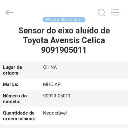
MHC
Linkway
Auto
Parts
Limited.
Peças do sensor
All
Rights
Sensor do eixo aluído de
CASA
Reserved.
Toyota Avensis Celica
PRODUTOS
9091905011
SOBRE
Lugar de
CHINA
origem:
NÓS
Marca:
MHC AP
EXCURSÃO
Número do
90919-05011
modelo:
DA
FÁBRICA
Quantidade de
Negociável
ordem mínima: