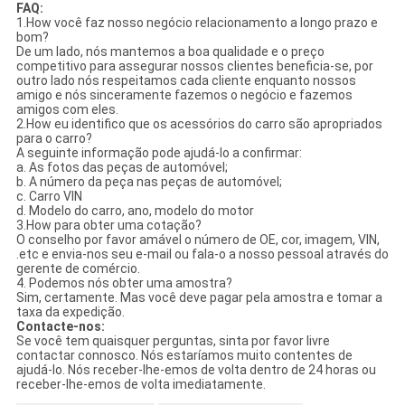
FAQ:
1.How você faz nosso negócio relacionamento a longo prazo e
bom?
De um lado, nós mantemos a boa qualidade e o preço
competitivo para assegurar nossos clientes beneficia-se, por
outro lado nós respeitamos cada cliente enquanto nossos
amigo e nós sinceramente fazemos o negócio e fazemos
amigos com eles.
2.How eu identifico que os acessórios do carro são apropriados
para o carro?
A seguinte informação pode ajudá-lo a confirmar:
a. As fotos das peças de automóvel;
b. A número da peça nas peças de automóvel;
c. Carro VIN
d. Modelo do carro, ano, modelo do motor
3.How para obter uma cotação?
O conselho por favor amável o número de OE, cor, imagem, VIN,
.etc e envia-nos seu e-mail ou fala-o a nosso pessoal através do
gerente de comércio.
4. Podemos nós obter uma amostra?
Sim, certamente. Mas você deve pagar pela amostra e tomar a
taxa da expedição.
Contacte-nos:
Se você tem quaisquer perguntas, sinta por favor livre
contactar connosco. Nós estaríamos muito contentes de
ajudá-lo. Nós receber-lhe-emos de volta dentro de 24 horas ou
receber-lhe-emos de volta imediatamente.