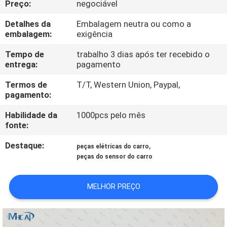
Preço:
negociável
CONTROLE
DA
Detalhes da
Embalagem neutra ou como a
embalagem:
exigência
QUALIDADE
Tempo de
trabalho 3 dias após ter recebido o
entrega:
pagamento
ENTRE
Termos de
T/T, Western Union, Paypal,
EM
pagamento:
CONTATO
Habilidade da
1000pcs pelo mês
CONOSCO
fonte:
Destaque:
,
peças elétricas do carro
PEÇA
peças do sensor do carro
UMAS
MELHOR PREÇO
CITAÇÕES
MAPA