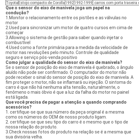
Toyota
Estojo compacto de Corolla
1992
1992-1999] carros com porta traseira 
Que o sensor do eixo de manivela joga um papel na
condução?
1.Monitor o relacionamento entre os pistões e as válvulas no
motor
2.Used para sincronizar um motor de quatro cursos em cima de
começar
3.Allowing o sistema de gestão para saber quando injetar o
combustível
4.Used como a fonte primária para a medida da velocidade de
motor nas revoluções pelo minuto. Controle de qualidade
seguro e serviço pós-venda positivo
Como julgar a qualidade do sensor do eixo de manivela?
Se o sensor de posição do eixo de manivela é quebrado, o ângulo
aluído não pode ser confirmado. O computador do motor não
pode receber o sinal do sensor de posição do eixo de manivela. A
fim proteger o motor, não se inflamará ou injeção. O sintoma do
carro é que não há nenhuma alta tensão, naturalmente, o
fenômeno o mais óbvio é que a luz da falha do motor no painel
está ligada.
Que você precisa de pagar a atenção a quando comprando
acessórios?
1. certifique-se que sua número da peça original é a mesma
como os números do OEM de nosso produto ligam.
2. certifique-se que seu tipo do carro é o mesmo que o tipo de
nossa relação do produto.
3.Check nossas fotos do produto na relação se é a mesma que
sua divisória velha.