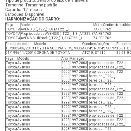
Tipo de produto: Sensor do eixo de manivela
Tamanho: Tamanho padrão
Garantia: 12 meses
Estoques: Disponível
HARMONIZAÇÃO DO CARRO:
Faça
Modelo
Motor
Centímetro cúbic
TOYOTA
AVENSIS (_T22_) 1,8 (AT221_)
7A-FE
1762
TOYOTA
Propriedade de AVENSIS (_T22_) 1,8 (AT221_)
7A-FE
1762
TOYOTA
AVENSIS Liftback (_T22_) 1,8 (AT221_)
7A-FE
1762
Escala da data
Modelo
Quadros/opções
Encontra
10/2002-08/2013
TOYOTA SOLUNA VIOS, VIOS
AXP4*, NCP4*, SCP4*
15-01: 
01/1996-11/2001
CORONA DE TOYOTA
AT210, ST210
15-01: 
Faça
Modelo
Ano
Variação
Toyota
Avensis
2000
1997-2003] propriedades de _T22_ [
Toyota
Avensis
2000
1997-2003] propriedades de _T22_ [
Toyota
Avensis
2000
1997-2003] propriedades de _T22_ [
Toyota
Avensis
2000
1997-2003] bares de _T22_ [
Toyota
Avensis
2000
1997-2003] bares de _T22_ [
Toyota
Avensis
2000
1997-2003] bares de _T22_ [
Toyota
Avensis
1999
1997-2003] propriedades de _T22_ [
Toyota
Avensis
1999
1997-2003] propriedades de _T22_ [
Toyota
Avensis
1999
1997-2003] propriedades de _T22_ [
Toyota
Avensis
1999
1997-2003] bares de _T22_ [
Toyota
Avensis
1999
1997-2003] bares de _T22_ [
Toyota
Avensis
1999
1997-2003] bares de _T22_ [
Toyota
Avensis
1998
1997-2003] propriedades de _T22_ [
Toyota
Avensis
1998
1997-2003] propriedades de _T22_ [
Toyota
Avensis
1998
1997-2003] propriedades de _T22_ [
Toyota
Avensis
1998
1997-2003] bares de _T22_ [