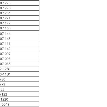
007 273
007 270
007 254
007 221
007 177
007 160
007 144
007 143
007 111
007 142
007 097
007 095
007 068
2-12B1
0-11B1
780
779
553
7122
71220
6-0049