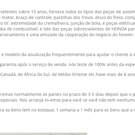
lentes sobre 15 anos, fornece todos os tipos das peças de automó
tor, braço de controle, pastilhas dos freios, disco do freio, comp
 tir, extremidade da cremalheira, junção de bola, e peças elétrica
omba de combustível, e lote das peças sobresselentes de HONDA para 
cionamento e uma amizade da cooperação do negócio do forever.
o, e modelo da atualização frequentemente para ajudar o cliente a
 garantia após o serviço de venda. nós teste de 100% antes da expe
e Canadá, de África do Sul, de Médio Oriente etc.have mais de 8 an
iaremos normalmente as partes no prazo de 3-5 dias depois que o
peciais. Nós arranjá-lo-emos para você se você não tem nenhuma
ara os bens tem no estoque, 1 semana a 1 mês para os bens que a