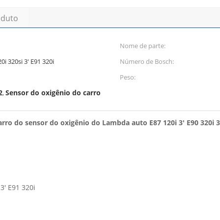
oduto
Nome de parte:
0i 320si 3' E91 320i
Número de Bosch:
Peso:
2
Sensor do oxigênio do carro
,
o do sensor do oxigênio do Lambda auto E87 120i 3' E90 320i 32
3' E91 320i