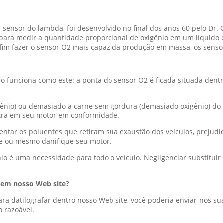
 sensor do lambda, foi desenvolvido no final dos anos 60 pelo D
 para medir a quantidade proporcional de oxigênio em um líquido o
A fim fazer o sensor O2 mais capaz da produção em massa, os senso
 funciona como este: a ponta do sensor O2 é ficada situada dentr
ênio) ou demasiado a carne sem gordura (demasiado oxigênio) do 
ntra em seu motor em conformidade.
mentar os poluentes que retiram sua exaustão dos veículos, preju
he ou mesmo danifique seu motor.
io é uma necessidade para todo o veículo. Negligenciar substitui
 em nosso Web site?
ara datilografar dentro nosso Web site, você poderia enviar-nos s
 razoável.