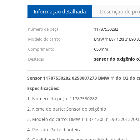
Informação detalhada
Descrição de pr
número da peça:
11787530282
Modelo do carro:
BMW 1' E87 120i 3' E90 32
Comprimento:
650mm
sensor do oxigênio o
Destacar:
Sensor 11787530282 0258007273 BMW 1' do O2 do carr
Especificações:
1. Número da peça: 11787530282
2. Nome de parte: Sensor do oxigênio
3. Modelo do carro: BMW 1' E87 120i 3' E90 320i 320si 
4. Posição: Parte dianteira
5. Qualidade: Mesmos que a qualidade original