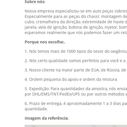
Sobre nós:
Nossa empresa especializou-se em auto peças sobresse
Especialmente para as peças do chassi: montagem de mo
cubo, cremalheira da direção, extremidade de haste do
janela, vela de ignição, bobina de ignição, injetor, b
esperamos realmente que nós podemos fazer um rela
Porque nos escolha:.
1. Nós temos mais de 1000 tipos do sesor do oxigêni
2. Nós certo qualidade somos perfeitos para você e a
3. Nosso cliente na maior parte de EUA, de Rússia, d
4. Ordem pequena do apoio e ordem da mistura
5. Expedição: Para quantidades da amostra, nós env
por DHL/EMS/TNT/FedEx/UPS ou por outros métodos es
6. Prazo de entrega, é aproximadamente 1 a 3 dias p
quantidade.
Imagem da referência: