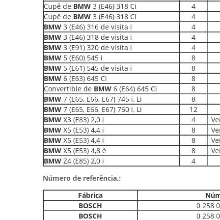
Cupê de
BMW
3 (E46) 318 Ci
4
Cupê de
BMW
3 (E46) 318 Ci
4
BMW
3 (E46) 316 de visita i
4
BMW
3 (E46) 318 de visita i
4
BMW
3 (E91) 320 de visita i
4
BMW
5 (E60) 545 i
8
BMW
5 (E61) 545 de visita i
8
BMW
6 (E63) 645 Ci
8
Convertible de
BMW
6 (E64) 645 Ci
8
BMW
7 (E65, E66, E67) 745 i, Li
8
BMW
7 (E65, E66, E67) 760 i, Li
12
BMW
X3 (E83) 2,0 i
4
Ve
BMW
X5 (E53) 4,4 i
8
Ve
BMW
X5 (E53) 4,4 i
8
Ve
BMW
X5 (E53) 4,8 é
8
Ve
BMW
Z4 (E85) 2,0 i
4
Número de referência.:
Fábrica
Núm
BOSCH
0 258 
BOSCH
0 258 