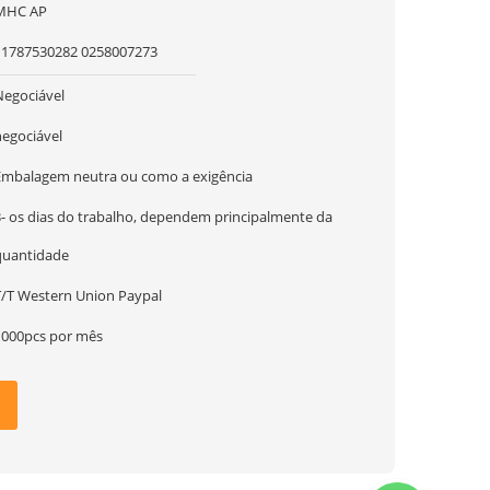
MHC AP
11787530282 0258007273
Negociável
negociável
Embalagem neutra ou como a exigência
3- os dias do trabalho, dependem principalmente da
quantidade
T/T Western Union Paypal
1000pcs por mês